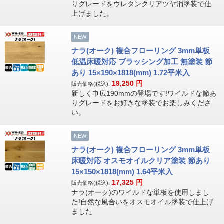
りグレードをウレタンクリアツヤ消塗装で仕
上げました。
NEW
ナラ(オーク) 複合フローリング 3mm単板
低温床暖対応 ブラッシング加工 無塗装 節
あり 15×190×1818(mm) 1.72平米入
19,250
円
販売価格(税込):
新しく巾広190mmの登場です!ワイルドな節あ
りグレードをお好きな塗装でお楽しみくださ
い。
NEW
ナラ(オーク) 複合フローリング 3mm単板
床暖対応 オスモオイルクリア塗装 節あり
15×150×1818(mm) 1.64平米入
17,325
円
販売価格(税込):
ナラ(オーク)のワイルドな単板を使用しまし
た!自然な風合いをオスモオイル塗装で仕上げ
ました