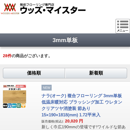
3mm単板
28
件
の商品がございます。
価格順
新着順
NEW
ナラ(オーク) 複合フローリング 3mm単板
低温床暖対応 ブラッシング加工 ウレタン
クリアツヤ消塗装 節あり
15×190×1818(mm) 1.72平米入
20,020
円
販売価格(税込):
新しく巾広190mmの登場です!ワイルドな節あ