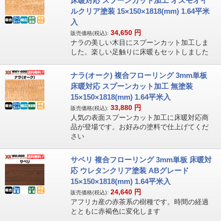
床暖対応 スプーンカット加工 オスモオイ
ルクリア塗装 15×150×1818(mm) 1.64平米
入
34,650
円
販売価格(税込):
ナラの美しい木目にスプーンカット加工しま
した。楽しい足触りに床暖もセットしました
ナラ(オーク) 複合フローリング 3mm単板
床暖対応 スプーンカット加工 無塗装
15×150×1818(mm) 1.64平米入
33,880
円
販売価格(税込):
人気の表面スプーンカット加工に床暖対応商
品が登場です。お好みの塗料で仕上げてくだ
さい
サペリ 複合フローリング 3mm単板 床暖対
応 ウレタンクリア塗装 ABグレード
15×150×1818(mm) 1.64平米入
24,640
円
販売価格(税込):
アフリカ産の赤茶系の樹種です。時間の経過
とともに赤褐色に変化します