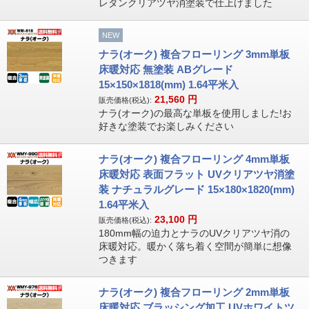
レタンクリアツヤ消塗装で仕上げました
NEW
ナラ(オーク) 複合フローリング 3mm単板
床暖対応 無塗装 ABグレード
15×150×1818(mm) 1.64平米入
21,560
円
販売価格(税込):
ナラ(オーク)の最高な単板を使用しました!お
好きな塗装でお楽しみください
ナラ(オーク) 複合フローリング 4mm単板
床暖対応 表面フラット UVクリアツヤ消塗
装 ナチュラルグレード 15×180×1820(mm)
1.64平米入
23,100
円
販売価格(税込):
180mm幅の迫力とナラのUVクリアツヤ消の
床暖対応。暖かく落ち着く空間が簡単に想像
つきます
ナラ(オーク) 複合フローリング 2mm単板
床暖対応 ブラッシング加工 UVホワイトツ