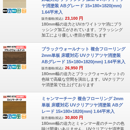
ヤ消塗装 ABグレード 15×180×1820(mm)
1.64平米入
23,100
円
販売価格(税込):
180mm幅の迫力とUVホワイトツヤ消にブラ
ッシング加工がされています。ブラッシング
加工により優しい杢目が際立ちます
ブラックウォールナット 複合フローリング
2mm単板 床暖対応 UVクリアツヤ消塗装
ABグレード 15×180×1820(mm) 1.64平米入
26,950
円
販売価格(税込):
180mm幅の迫力とブラックウォールナットの
色味で高級な空間を演出します。UVクリアツ
ヤ消塗装で仕上げております
ミャンマーチーク 複合フローリング 2mm
単板 床暖対応 UVクリアツヤ消塗装 ABグ
レード 15×180×1820(mm) 1.64平米入
30,800
円
販売価格(税込):
180mm幅の迫力とミャンマー産のチークの色
味は間違いありません。UVクリアツヤ消塗装