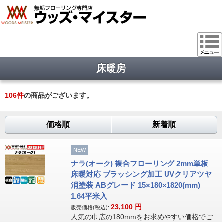
床暖房
106
件
の商品がございます。
価格順
新着順
NEW
ナラ(オーク) 複合フローリング 2mm単板
床暖対応 ブラッシング加工 UVクリアツヤ
消塗装 ABグレード 15×180×1820(mm)
1.64平米入
23,100
円
販売価格(税込):
人気の巾広の180mmをお求めやすい価格でご