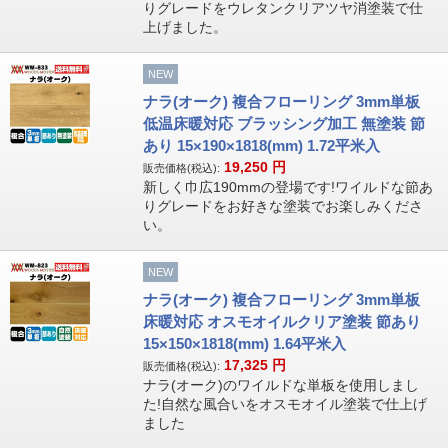
りグレードをウレタンクリアツヤ消塗装で仕
上げました。
NEW
ナラ(オーク) 複合フローリング 3mm単板
低温床暖対応 ブラッシング加工 無塗装 節
あり 15×190×1818(mm) 1.72平米入
19,250
円
販売価格(税込):
新しく巾広190mmの登場です!ワイルドな節あ
りグレードをお好きな塗装でお楽しみくださ
い。
NEW
ナラ(オーク) 複合フローリング 3mm単板
床暖対応 オスモオイルクリア塗装 節あり
15×150×1818(mm) 1.64平米入
17,325
円
販売価格(税込):
ナラ(オーク)のワイルドな単板を使用しまし
た!自然な風合いをオスモオイル塗装で仕上げ
ました