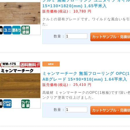
クルミ 無垢フローリング ユニタイプ オイ
15×130×1820(mm) 1.65平米入
販売価格(税込)：
10,780
円
クルミの節有グレードです。ワイルドな風合いを
た。
数量：
ミャンマーチーク 無垢フローリング OPC(
ABグレード 15×90×910(mm) 1.64平米入
販売価格(税込)：
25,410
円
高級材 ミャンマーチークのOPC(1枚板)です!深
ンクリア塗装で仕上げました。
数量：