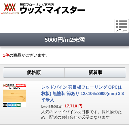
5000円/m2未満
1
件
の商品がございます。
価格順
新着順
レッドパイン 羽目板フローリング OPC(1
枚板) 無塗装 節あり 12×106×3900(mm) 3.3
平米入
17,710
円
販売価格(税込):
人気のレッドパイン羽目板です。長尺物のた
め、配送のお打合せが必要になります