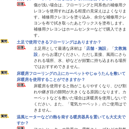
傷が浅い場合は、フローリングと同系色の補修用ク
レヨンを使用すればある程度の見栄えはよくなりま
す。補修用クレヨンを塗り込み、余分な補修用クレ
ヨンを布で拭き取ったあとワックスを塗布します。
補修用クレヨンはホームセンターなどで購入できま
す。
土足で使用できるフローリングはありますか？
土足用として最適な床材は「
店舗・施設
」「
文教施
設
」からお選びください。ただし直接、風雨にさら
される場所、水、砂などが頻繁に持ち込まれる場所
ではおすすめできません。
床暖房フローリングの上にカーペットやじゅうたんを敷いて
床暖房を使用することができますか？
床暖房を使用すると熱がこもりやすくなり、ひび割
れや継ぎ目の隙間が大きくなる原因になります。カ
ーペットなどを敷いた場合は床暖房を使用しないで
ください。また、「電気カーペット」のご使用はで
きません。
温風ヒーターなどの熱を発する暖房器具を置いても大丈夫で
すか？