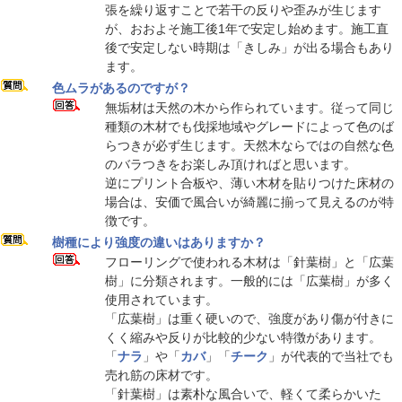
張を繰り返すことで若干の反りや歪みが生じます
が、おおよそ施工後1年で安定し始めます。施工直
後で安定しない時期は「きしみ」が出る場合もあり
ます。
色ムラがあるのですが？
無垢材は天然の木から作られています。従って同じ
種類の木材でも伐採地域やグレードによって色のば
らつきが必ず生じます。天然木ならではの自然な色
のバラつきをお楽しみ頂ければと思います。
逆にプリント合板や、薄い木材を貼りつけた床材の
場合は、安価で風合いが綺麗に揃って見えるのが特
徴です。
樹種により強度の違いはありますか？
フローリングで使われる木材は「針葉樹」と「広葉
樹」に分類されます。一般的には「広葉樹」が多く
使用されています。
「広葉樹」は重く硬いので、強度があり傷が付きに
くく縮みや反りが比較的少ない特徴があります。
「
ナラ
」や「
カバ
」「
チーク
」が代表的で当社でも
売れ筋の床材です。
「針葉樹」は素朴な風合いで、軽くて柔らかいた