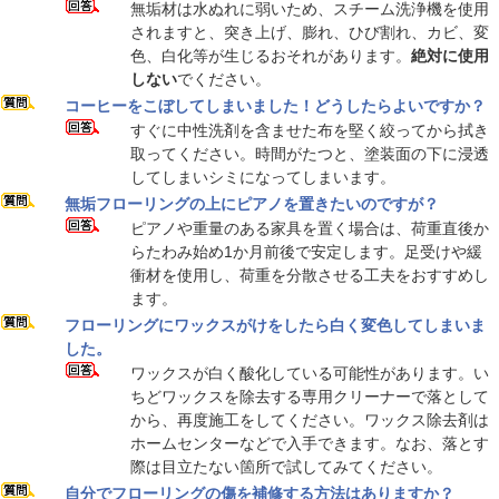
無垢材は水ぬれに弱いため、スチーム洗浄機を使用
されますと、突き上げ、膨れ、ひび割れ、カビ、変
色、白化等が生じるおそれがあります。
絶対に使用
しない
でください。
コーヒーをこぼしてしまいました！どうしたらよいですか？
すぐに中性洗剤を含ませた布を堅く絞ってから拭き
取ってください。時間がたつと、塗装面の下に浸透
してしまいシミになってしまいます。
無垢フローリングの上にピアノを置きたいのですが？
ピアノや重量のある家具を置く場合は、荷重直後か
らたわみ始め1か月前後で安定します。足受けや緩
衝材を使用し、荷重を分散させる工夫をおすすめし
ます。
フローリングにワックスがけをしたら白く変色してしまいま
した。
ワックスが白く酸化している可能性があります。い
ちどワックスを除去する専用クリーナーで落として
から、再度施工をしてください。ワックス除去剤は
ホームセンターなどで入手できます。なお、落とす
際は目立たない箇所で試してみてください。
自分でフローリングの傷を補修する方法はありますか？