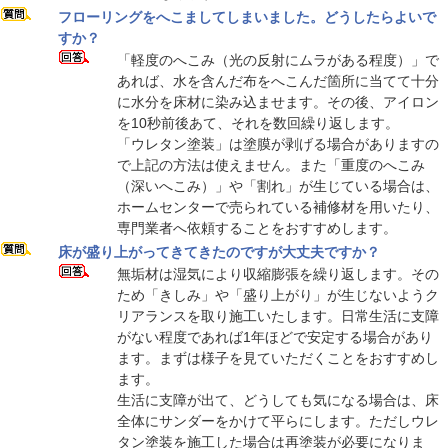
フローリングをへこましてしまいました。どうしたらよいで
すか？
「軽度のへこみ（光の反射にムラがある程度）」で
あれば、水を含んだ布をへこんだ箇所に当てて十分
に水分を床材に染み込ませます。その後、アイロン
を10秒前後あて、それを数回繰り返します。
「ウレタン塗装」は塗膜が剥げる場合がありますの
で上記の方法は使えません。また「重度のへこみ
（深いへこみ）」や「割れ」が生じている場合は、
ホームセンターで売られている補修材を用いたり、
専門業者へ依頼することをおすすめします。
床が盛り上がってきてきたのですが大丈夫ですか？
無垢材は湿気により収縮膨張を繰り返します。その
ため「きしみ」や「盛り上がり」が生じないようク
リアランスを取り施工いたします。日常生活に支障
がない程度であれば1年ほどで安定する場合があり
ます。まずは様子を見ていただくことをおすすめし
ます。
生活に支障が出て、どうしても気になる場合は、床
全体にサンダーをかけて平らにします。ただしウレ
タン塗装を施工した場合は再塗装が必要になりま