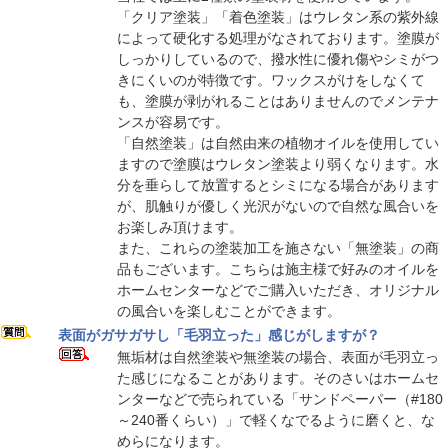
「クリア塗装」「着色塗装」はウレタン系の紫外線
によって硬化する処理がなされております。塗膜が
しっかりしているので、撥水性に優れ傷やシミがつ
きにくいのが特徴です。ワックスがけをしなくて
も、塗膜が剥がれることはありませんのでメンテナ
ンスが容易です。
「自然塗装」は自然由来の植物オイルを使用してい
ますので塗膜はウレタン塗装より弱くなります。水
分を垂らして放置するとシミになる場合があります
が、肌触りが優しく光沢がないので自然な風合いを
お楽しみ頂けます。
また、これらの塗装加工を施さない「無塗装」の商
品もございます。こちらは施主様で好みのオイルを
ホームセンターなどでご購入いただき、オリジナル
の風合いを楽しむことができます。
表面がガサガサし「毛羽立った」感じがしますが？
無垢材は自然塗装や無塗装の場合、表面が毛羽立っ
た感じになることがあります。そのさいはホームセ
ンターなどで売られている「サンドペーパー（#180
～240番くらい）」で軽くなでるように磨くと、な
めらになります。