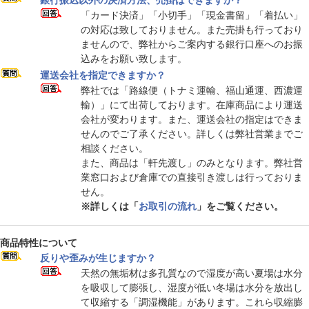
銀行振込以外の決済方法、売掛はできますか？
「カード決済」「小切手」「現金書留」「着払い」
の対応は致しておりません。また売掛も行っており
ませんので、弊社からご案内する銀行口座へのお振
込みをお願い致します。
運送会社を指定できますか？
弊社では「路線便（トナミ運輸、福山通運、西濃運
輸）」にて出荷しております。在庫商品により運送
会社が変わります。また、運送会社の指定はできま
せんのでご了承ください。詳しくは弊社営業までご
相談ください。
また、商品は「軒先渡し」のみとなります。弊社営
業窓口および倉庫での直接引き渡しは行っておりま
せん。
※詳しくは「
お取引の流れ
」をご覧ください。
商品特性について
反りや歪みが生じますか？
天然の無垢材は多孔質なので湿度が高い夏場は水分
を吸収して膨張し、湿度が低い冬場は水分を放出し
て収縮する「調湿機能」があります。これら収縮膨