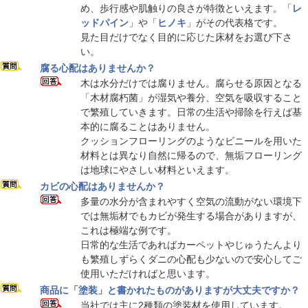
め、歩行感や肌触りの良さが特徴といえます。「
レ
ッドパイン
」や「
ヒノキ
」がその代表格です。
見た目だけでなく目的に応じた床材をお選び下さ
い。
腐る心配はありませんか？
木は水分だけでは腐りません。腐らせる原因となる
「木材腐朽菌」が湿気や養分、空気を吸収すること
で繁殖していきます。日常の生活や掃除を行えば基
本的に腐ることはありません。
クッションフローリングのようなビニールを用いた
材料とは異なり自然に帰るので、無垢フローリング
は地球にやさしい材料といえます。
カビの心配はありませんか？
多量の水分が含まれやすく空気の流動がない環境下
では無垢材でもカビが発生する場合がありますが、
これは極端な例です。
日常的な生活であればカーペットやじゅうたんより
も繁殖しずらくダニの心配も少ないので安心してご
使用いただければと思います。
商品に「塗装」と書かれたものがありますが大丈夫ですか？
当社では主に2種類の塗装材を使用しています。