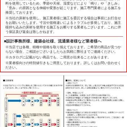
料を使用しているため、季節や天候、湿度などにより「鳴り」や「きしみ」
「歪み」の原因となる伸縮や変形が起こります。施工専門業者による施工を
推奨しております。
※当社の床材を使用し、施工業者様に施工を委託する場合は事前にお打合せ
をお願いいたします。寸法や規格違いによるトラブルが多発しており、施主
様持ち込みの床材を使用する施工をお断りする業者もございます。これに伴
う保証及び返金は致しかねます。
■設計事務所様、建築会社様、流通業者様など業者様へ
※当店では各種、樹種や規格を取り揃えております。ご希望の商品が見つか
らない場合、ご相談がございましたらお気軽に弊社までご連絡ください。
※カタログに記載がない商品でも、ご用意が出来ることがあります。
※業者様向けの特別値引きもご用意しております。詳しくはお問い合わせく
ださい。