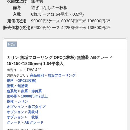
表面仕上げ
無塗装
備考
継ぎ目なしの一枚板
入数
6枚/ケース(1.64平米・0.5坪)
定価(税別)
99000円/ケース 60366円/平米 198000円/坪
販売価格(税別)
69300円/ケース 42256円/平米 138600円/坪
NEW
カリン 無垢フローリング OPC(1枚板) 無塗装 ABグレード
15×150×1820(mm) 1.64平米入
RW-421
商品コード：
商品種別
>
無垢フローリング
関連カテゴリ：
規格
>
OPC(1枚板)
塗装
>
無塗装
色系統
>
赤系・赤黄系
価格帯
>
10000円/m2以上
樹種
>
カリン
オプション
>
巾広タイプ
オプション
>
高級材
オプション
>
一枚板
グレード
>
ABグレード