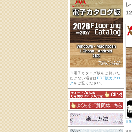
レ
1
※電子カタログ版をご覧いた
だけない場合は
PDF版カタロ
グ
をご覧ください。
画像
通