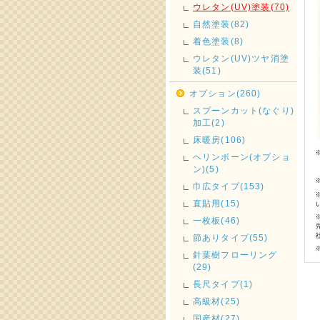
ウレタン(UV)塗装(70)
自然塗装(82)
着色塗装(8)
ウレタン(UV)ツヤ消塗
装(51)
オプション(260)
スプーンカット(なぐり)
加工(2)
床暖房(106)
ヘリンボーン(オプショ
ン)(5)
巾広タイプ(153)
直貼用(15)
一枚板(46)
節ありタイプ(55)
針葉樹フローリング
(29)
長尺タイプ(1)
高級材(25)
国産材(27)