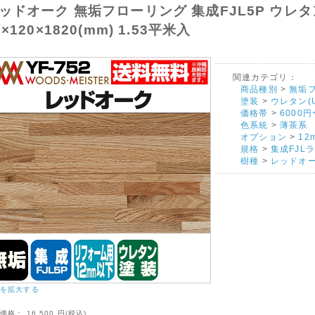
ッドオーク 無垢フローリング 集成FJL5P ウレ
2×120×1820(mm) 1.53平米入
関連カテゴリ：
商品種別
>
無垢
塗装
>
ウレタン(
価格帯
>
6000円
色系統
>
薄茶系
オプション
>
12
規格
>
集成FJL
樹種
>
レッドオ
を拡大する
常価格：
16,500
円(税込)