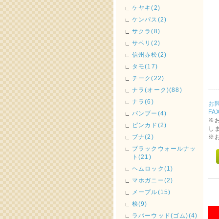
ケヤキ(2)
ケンパス(2)
サクラ(8)
サペリ(2)
信州赤松(2)
タモ(17)
チーク(22)
ナラ(オーク)(88)
ナラ(6)
お
F
バンブー(4)
※
ピンカド(2)
し
※
ブナ(2)
ブラックウォールナッ
ト(21)
ヘムロック(1)
マホガニー(2)
メープル(15)
桧(9)
ラバーウッド(ゴム)(4)