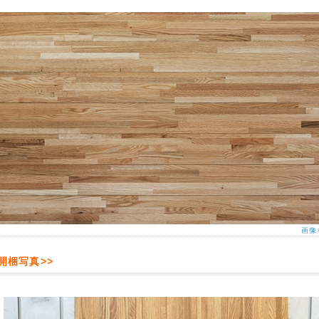
画像
<開梱写真>>