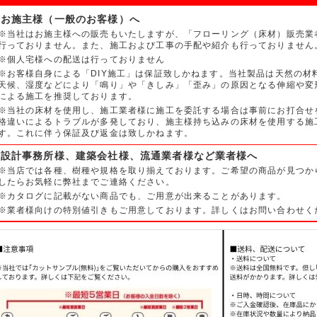
■お施主様（一般のお客様）へ
※当社はお施主様への販売もいたしますが、「フローリング（床材）販売業
行っておりません。また、施工および工事の手配や紹介も行っておりません
※個人宅様への配送は行っておりません
※お客様自身による「DIY施工」は保証致しかねます。当社製品は天然の材
天候、湿度などにより「鳴り」や「きしみ」「歪み」の原因となる伸縮や変
による施工を推奨しております。
※当社の床材を使用し、施工業者様に施工を委託する場合は事前にお打合せ
格違いによるトラブルが多発しており、施主様持ち込みの床材を使用する施
す。これに伴う保証及び返金は致しかねます。
■設計事務所様、建築会社様、流通業者様など業者様へ
※当店では各種、樹種や規格を取り揃えております。ご希望の商品が見つか
したらお気軽に弊社までご連絡ください。
※カタログに記載がない商品でも、ご用意が出来ることがあります。
※業者様向けの特別値引きもご用意しております。詳しくはお問い合わせく