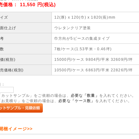
売価格：
11,550
円(税込)
イズ
12(厚) x 120(巾) x 1820(長)mm
面仕上げ
ウレタンクリア塗装
考
巾方向が5ピースの集成タイプ
数
7枚/ケース(1.53平米・0.46坪)
価(税別)
15000円/ケース 9804円/平米 32609円/坪
売価格(税別)
10500円/ケース 6863円/平米 22826円/坪
量：
「カットサンプル」をご依頼の場合は、
必要な「数量」
を入れてください。
「お見積り」をご依頼の場合は、
必要な「ケース数」
を入れてください。
<開梱イメージ>>