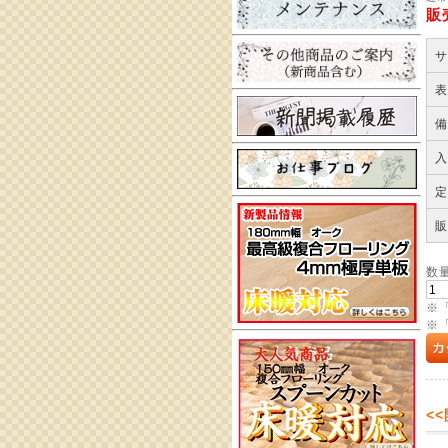
販
サ
表
備
入
定
販
数
※
※
<