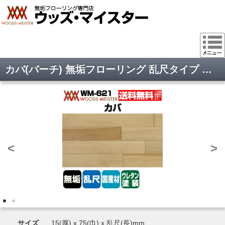
カバ(バーチ) 無垢フローリング 乱尺タイプ 国産 ウレタンクリア塗装 15×75×乱尺(mm) 1.65平米入
<
>
サイズ
15(厚) x 75(巾) x 乱尺(長)mm