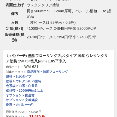
表面仕上げ
ウレタンクリア塗装
長さ500mm〜、12mm厚可、バンドル梱包、JAS認
備考
定品
入数
―枚/ケース(1.65平米・0.5坪)
定価(税別)
41000円/ケース 24848円/平米 82000円/坪
販売価格(税
28700円/ケース 17394円/平米 57400円/坪
別)
カバ(バーチ) 無垢フローリング 乱尺タイプ 国産 ウレタンクリ
ア塗装 15×75×乱尺(mm) 1.65平米入
WM-621
商品コード：
商品種別
>
無垢フローリング
関連カテゴリ：
規格
>
乱尺タイプ
塗装
>
ウレタン(UV)塗装
色系統
>
白系・白黄系
価格帯
>
10000円/m2以上
オプション
>
国産材
オプション
>
文教施設
樹種
>
カバ(バーチ)
通常価格(税込)：
45,100
円
31,570
円
販売価格(税込)：