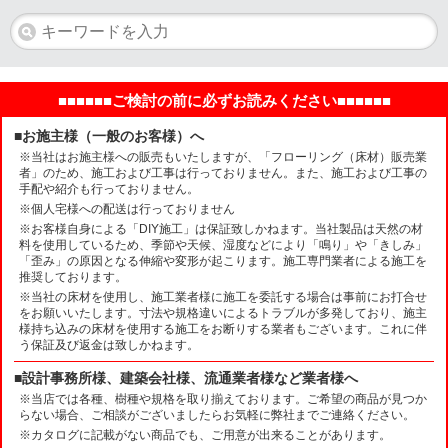
■■■■■■ご検討の前に必ずお読みください■■■■■■
■お施主様（一般のお客様）へ
※当社はお施主様への販売もいたしますが、「フローリング（床材）販売業
者」のため、施工および工事は行っておりません。また、施工および工事の
手配や紹介も行っておりません。
※個人宅様への配送は行っておりません
※お客様自身による「DIY施工」は保証致しかねます。当社製品は天然の材
料を使用しているため、季節や天候、湿度などにより「鳴り」や「きしみ」
「歪み」の原因となる伸縮や変形が起こります。施工専門業者による施工を
推奨しております。
※当社の床材を使用し、施工業者様に施工を委託する場合は事前にお打合せ
をお願いいたします。寸法や規格違いによるトラブルが多発しており、施主
様持ち込みの床材を使用する施工をお断りする業者もございます。これに伴
う保証及び返金は致しかねます。
■設計事務所様、建築会社様、流通業者様など業者様へ
※当店では各種、樹種や規格を取り揃えております。ご希望の商品が見つか
らない場合、ご相談がございましたらお気軽に弊社までご連絡ください。
※カタログに記載がない商品でも、ご用意が出来ることがあります。