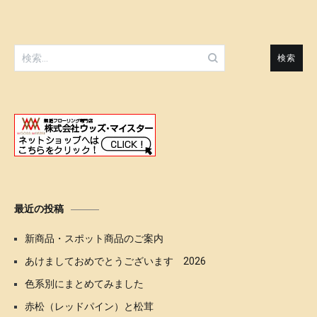
ゲ
ー
検
シ
索:
ョ
ン
最近の投稿
新商品・スポット商品のご案内
あけましておめでとうございます 2026
色系別にまとめてみました
赤松（レッドパイン）と松茸