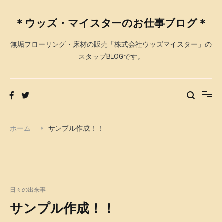
コ
ン
＊ウッズ・マイスターのお仕事ブログ＊
テ
ン
無垢フローリング・床材の販売「株式会社ウッズマイスター」の
ツ
へ
スタップBLOGです。
ス
キ
ッ
プ
ホーム
サンプル作成！！
日々の出来事
サンプル作成！！