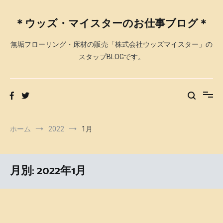
コ
ン
＊ウッズ・マイスターのお仕事ブログ＊
テ
ン
無垢フローリング・床材の販売「株式会社ウッズマイスター」の
ツ
へ
スタップBLOGです。
ス
キ
ッ
プ
ホーム
2022
1月
月別: 2022年1月