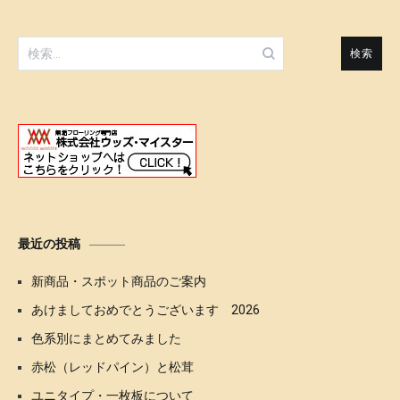
ゲ
ー
検
索:
シ
ョ
ン
最近の投稿
新商品・スポット商品のご案内
あけましておめでとうございます 2026
色系別にまとめてみました
赤松（レッドパイン）と松茸
ユニタイプ・一枚板について