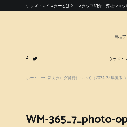
コ
ウッズ・マイスターとは？
スタッフ紹介
弊社ショッ
ン
テ
ン
ツ
へ
無垢フ
ス
キ
ッ
プ
ウッズ・
ホーム
新カタログ発行について（2024-25年度版
WM-365_7_photo-o