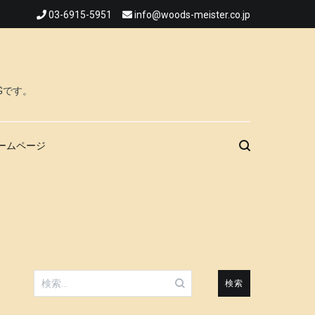
03-6915-5951
info@woods-meister.co.jp
Gです。
ームページ
検
索: