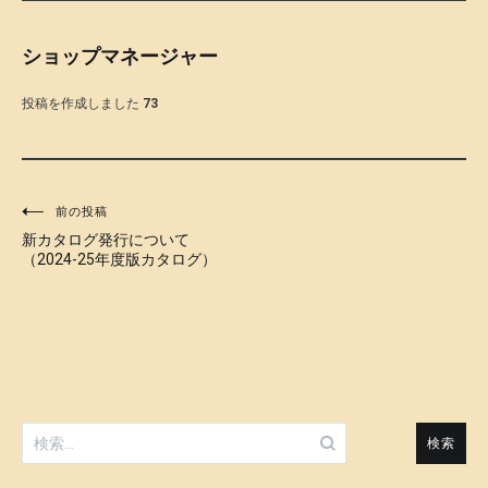
ショップマネージャー
投稿を作成しました
73
投
前の投稿
新カタログ発行について
稿
（2024-25年度版カタログ）
ナ
ビ
ゲ
ー
検
シ
索: