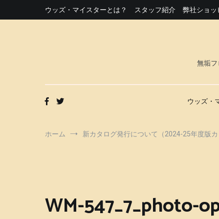
コ
ウッズ・マイスターとは？
スタッフ紹介
弊社ショッ
ン
テ
ン
ツ
へ
無垢フ
ス
キ
ッ
プ
ウッズ・
ホーム
新カタログ発行について（2024-25年度版
WM-547_7_photo-o