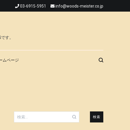
03-6915-5951
info@woods-meister.co.jp
Gです。
ームページ
検
索: