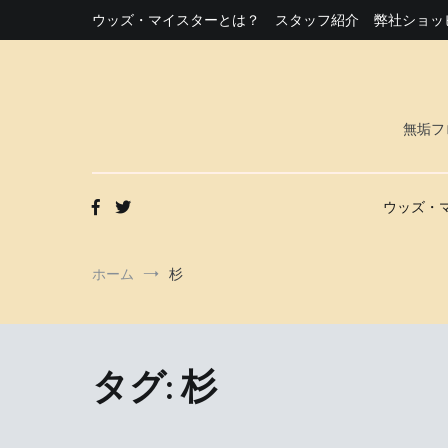
コ
ウッズ・マイスターとは？
スタッフ紹介
弊社ショッ
ン
テ
ン
ツ
へ
無垢フ
ス
キ
ッ
プ
ウッズ・
ホーム
杉
タグ: 杉