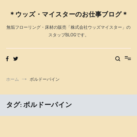
コ
ン
＊ウッズ・マイスターのお仕事ブログ＊
テ
ン
無垢フローリング・床材の販売「株式会社ウッズマイスター」の
ツ
へ
スタップBLOGです。
ス
キ
ッ
プ
ホーム
ボルドーパイン
タグ: ボルドーパイン